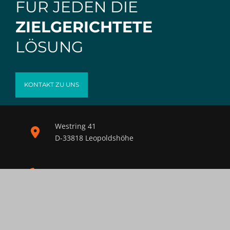
FÜR JEDEN DIE
ZIELGERICHTETE
LÖSUNG
KONTAKT ZU UNS
Westring 41
D-33818 Leopoldshöhe
+49 5202 98750
nf
-m-
d